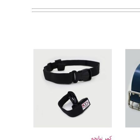
کمر تپانچه