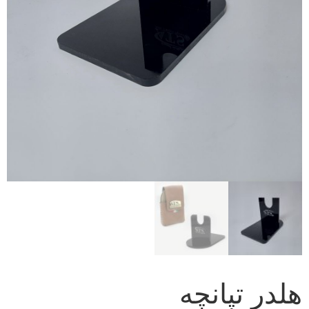
هلدر تپانچه