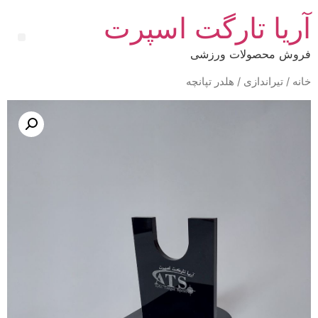
آریا تارگت اسپرت
فروش محصولات ورزشی
خانه
/
تیراندازی
/ هلدر تپانچه